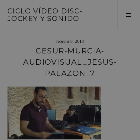
Saltar
CICLO VÍDEO DISC-
al
Alte
JOCKEY Y SONIDO
contenido
barr
later
febrero 8, 2018
CESUR-MURCIA-
AUDIOVISUAL_JESUS-
PALAZON_7