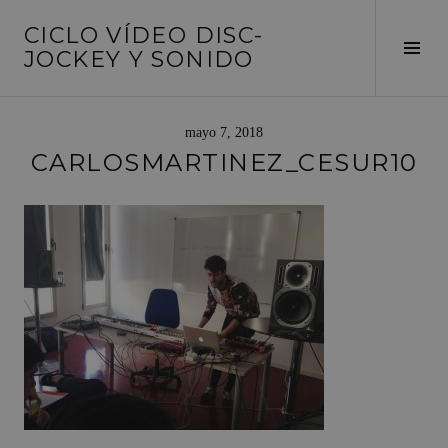
Saltar
CICLO VÍDEO DISC-
al
Alte
JOCKEY Y SONIDO
contenido
barr
later
mayo 7, 2018
CARLOSMARTINEZ_CESUR10