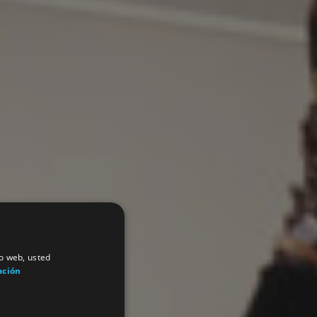
io web, usted
ación