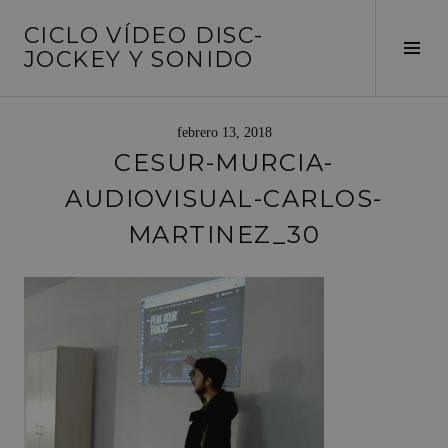
Saltar
CICLO VÍDEO DISC-
al
Alte
JOCKEY Y SONIDO
contenido
barr
later
febrero 13, 2018
CESUR-MURCIA-
AUDIOVISUAL-CARLOS-
MARTINEZ_30