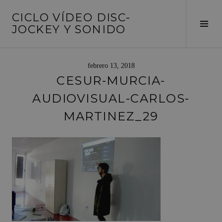
Saltar
CICLO VÍDEO DISC-
al
Alte
JOCKEY Y SONIDO
contenido
barr
later
febrero 13, 2018
CESUR-MURCIA-
AUDIOVISUAL-CARLOS-
MARTINEZ_29