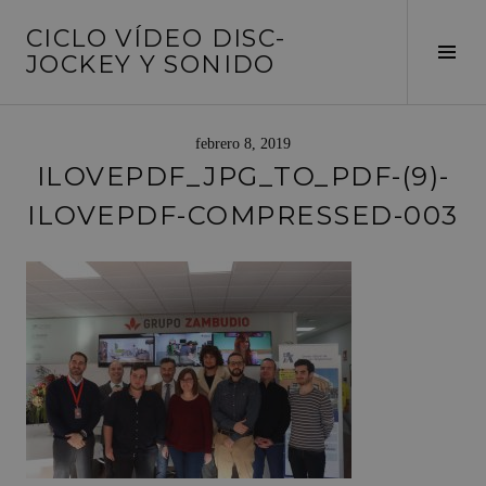
Saltar
CICLO VÍDEO DISC-
al
Alte
JOCKEY Y SONIDO
contenido
barr
later
febrero 8, 2019
ILOVEPDF_JPG_TO_PDF-(9)-
ILOVEPDF-COMPRESSED-003