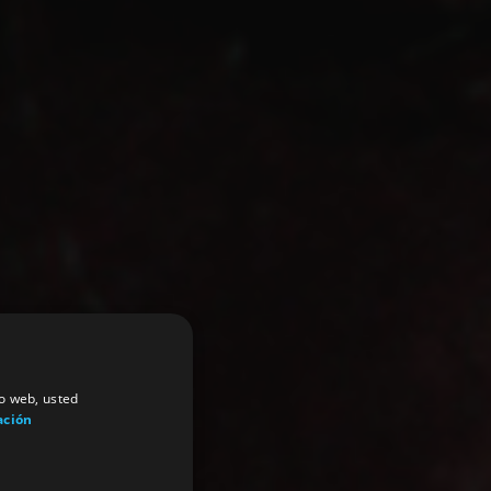
io web, usted
ación