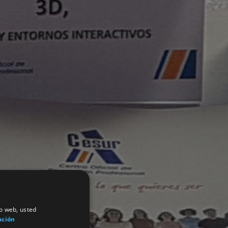
io web, usted
ación