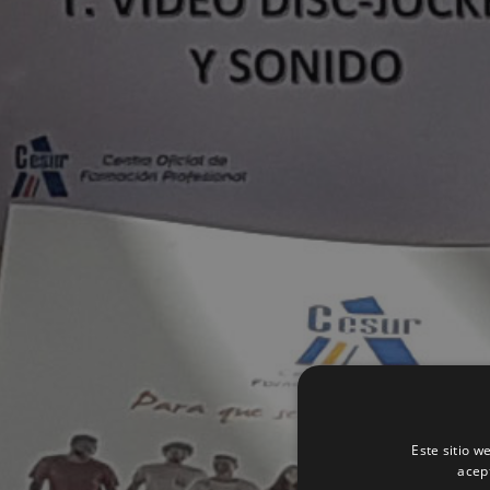
Este sitio w
acep