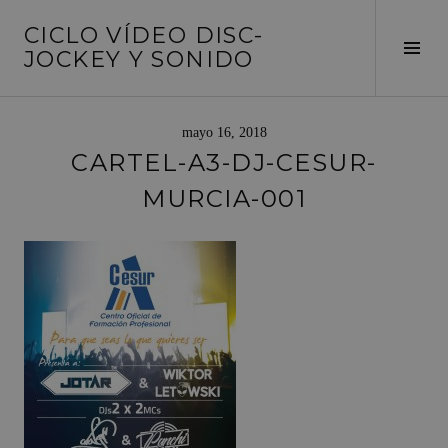
Saltar
CICLO VÍDEO DISC-
al
Alte
JOCKEY Y SONIDO
contenido
barr
later
mayo 16, 2018
CARTEL-A3-DJ-CESUR-
MURCIA-001