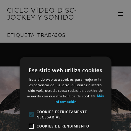
Saltar
CICLO VÍDEO DISC-
al
Alte
JOCKEY Y SONIDO
contenido
barr
later
ETIQUETA:
TRABAJOS
Ese sitio web utiliza cookies
Este sitio web usa cookies para mejorar la
experiencia del usuario. Al utilizar nuestro
sitio web, usted acepta todas las cookies de
acuerdo con nuestra Política de cookies.
Más
información
COOKIES ESTRICTAMENTE
NECESARIAS
COOKIES DE RENDIMIENTO